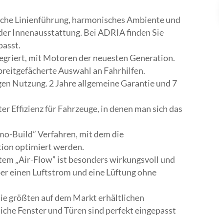
sche Linienführung, harmonisches Ambiente und
 der Innenausstattung. Bei ADRIA finden Sie
passt.
ntegriert, mit Motoren der neuesten Generation.
breitgefächerte Auswahl an Fahrhilfen.
igen Nutzung. 2 Jahre allgemeine Garantie und 7
er Effizienz für Fahrzeuge, in denen man sich das
rmo-Build” Verfahren, mit dem die
tion optimiert werden.
em „Air-Flow” ist besonders wirkungsvoll und
ber einen Luftstrom und eine Lüftung ohne
die größten auf dem Markt erhältlichen
che Fenster und Türen sind perfekt eingepasst