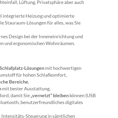
teinfall, Lüftung, Privatsphäre aber auch
el integrierte Heizung und optimierte
ble Stauraum-Lösungen für alles, was Sie
nes Design bei der Inneneinrichtung und
len und ergonomischen Wohnräumen.
 Schlafplatz-Lösungen
mit hochwertigen
mstoff für hohen Schlafkomfort,
sche Bereiche
,
n
mit bester Ausstattung,
Bord, damit Sie
„vernetzt” bleiben
können (USB
Bluetooth, benutzerfreundliches digitales
 Intensitäts-Steuerung in sämtlichen