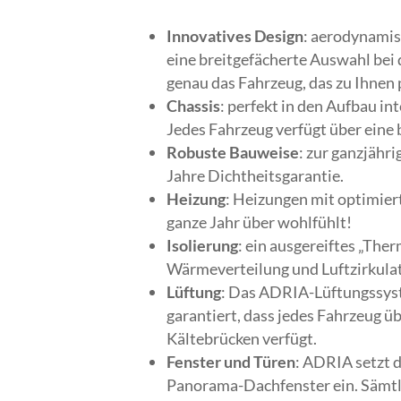
Innovatives Design
: aerodynami
eine breitgefächerte Auswahl bei
genau das Fahrzeug, das zu Ihnen 
Chassis
: perfekt in den Aufbau i
Jedes Fahrzeug verfügt über eine 
Robuste Bauweise
: zur ganzjähr
Jahre Dichtheitsgarantie.
Heizung
: Heizungen mit optimiert
ganze Jahr über wohlfühlt!
Isolierung
: ein ausgereiftes „The
Wärmeverteilung und Luftzirkula
Lüftung
: Das ADRIA-Lüftungssyst
garantiert, dass jedes Fahrzeug ü
Kältebrücken verfügt.
Fenster und Türen
: ADRIA setzt 
Panorama-Dachfenster ein. Sämtli