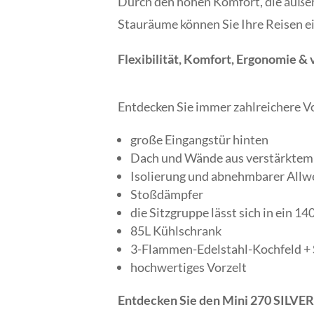
Durch den hohen Komfort, die auße
Stauräume können Sie Ihre Reisen e
Flexibilität, Komfort, Ergonomie & 
Entdecken Sie immer zahlreichere Vo
große Eingangstür hinten
Dach und Wände aus verstärktem
Isolierung und abnehmbarer Allwe
Stoßdämpfer
die Sitzgruppe lässt sich in ein 
85L Kühlschrank
3-Flammen-Edelstahl-Kochfeld + 
hochwertiges Vorzelt
Entdecken Sie den Mini 270 SILVER 