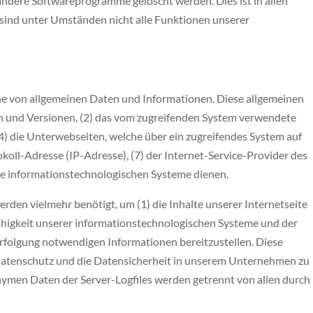
andere Softwareprogramme gelöscht werden. Dies ist in allen
 sind unter Umständen nicht alle Funktionen unserer
eihe von allgemeinen Daten und Informationen. Diese allgemeinen
en und Versionen, (2) das vom zugreifenden System verwendete
 (4) die Unterwebseiten, welche über ein zugreifendes System auf
okoll-Adresse (IP-Adresse), (7) der Internet-Service-Provider des
re informationstechnologischen Systeme dienen.
den vielmehr benötigt, um (1) die Inhalte unserer Internetseite
sfähigkeit unserer informationstechnologischen Systeme und der
verfolgung notwendigen Informationen bereitzustellen. Diese
 Datenschutz und die Datensicherheit in unserem Unternehmen zu
nymen Daten der Server-Logfiles werden getrennt von allen durch