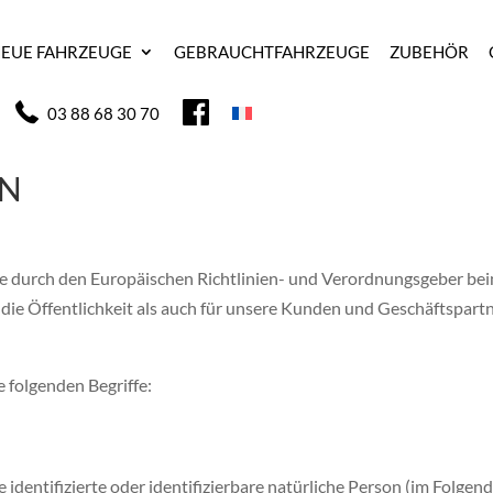
EUE FAHRZEUGE
GEBRAUCHTFAHRZEUGE
ZUBEHÖR
F
03 88 68 30 70
A
C
E
B
EN
O
O
K
 die durch den Europäischen Richtlinien- und Verordnungsgeber 
e Öffentlichkeit als auch für unsere Kunden und Geschäftspartner
 folgenden Begriffe:
identifizierte oder identifizierbare natürliche Person (im Folgend