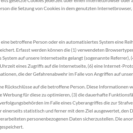
its gesetzte Cookies jederzeit über einen Internetbrowser oder 
erson die Setzung von Cookies in dem genutzten Internetbrowser,
ch eine betroffene Person oder ein automatisiertes System eine R
peichert. Erfasst werden können die (1) verwendeten Browsertyp
es System auf unsere Internetseite gelangt (sogenannte Referrer),
rzeit eines Zugriffs auf die Internetseite, (6) eine Internet-Prot
ationen, die der Gefahrenabwehr im Falle von Angriffen auf unse
 Rückschlüsse auf die betroffene Person. Diese Informationen wer
 die Werbung für diese zu optimieren, (3) die dauerhafte Funktion
fverfolgungsbehörden im Falle eines Cyberangriffes die zur Straf
inerseits statistisch und ferner mit dem Ziel ausgewertet, den
s verarbeiteten personenbezogenen Daten sicherzustellen. Die ano
espeichert.