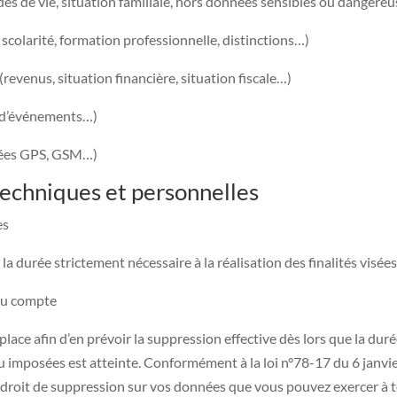
des de vie, situation familiale, hors données sensibles ou dangereu
 scolarité, formation professionnelle, distinctions…)
revenus, situation financière, situation fiscale…)
x d’événements…)
nées GPS, GSM…)
echniques et personnelles
es
 durée strictement nécessaire à la réalisation des finalités visées
du compte
ce afin d’en prévoir la suppression effective dès lors que la dur
 imposées est atteinte. Conformément à la loi n°78-17 du 6 janvier
’un droit de suppression sur vos données que vous pouvez exercer 