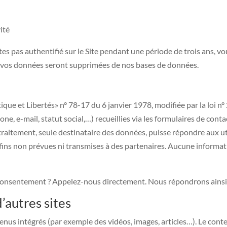
ité
tes pas authentifié sur le Site pendant une période de trois ans, v
oi vos données seront supprimées de nos bases de données.
tique et Libertés» n° 78-17 du 6 janvier 1978, modifiée par la loi 
, e-mail, statut social,…) recueillies via les formulaires de conta
raitement, seule destinataire des données, puisse répondre aux util
es fins non prévues ni transmises à des partenaires. Aucune inform
consentement ? Appelez-nous directement. Nous répondrons ainsi 
autres sites
ntenus intégrés (par exemple des vidéos, images, articles…). Le con