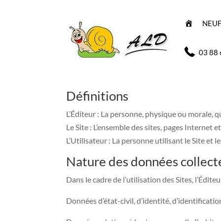
A
NEU
C
C
U
E
03 88 
I
L
Définitions
L’Éditeur : La personne, physique ou morale, q
Le Site : L’ensemble des sites, pages Internet e
L’Utilisateur : La personne utilisant le Site et le
Nature des données collect
Dans le cadre de l’utilisation des Sites, l’Édit
Données d’état-civil, d’identité, d’identificati