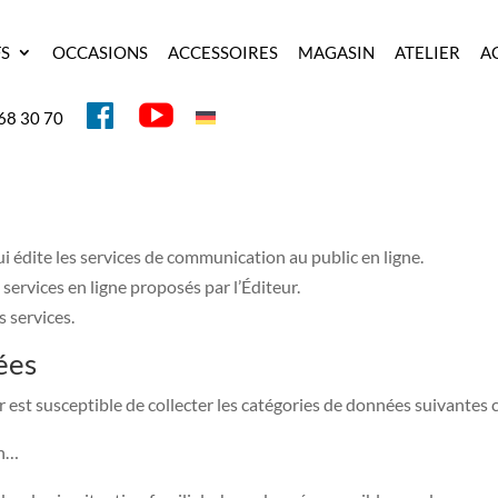
FS
OCCASIONS
ACCESSOIRES
MAGASIN
ATELIER
A
Y
F
68 30 70
O
A
U
C
T
E
U
B
B
O
E
O
K
ui édite les services de communication au public en ligne.
t services en ligne proposés par l’Éditeur.
s services.
ées
eur est susceptible de collecter les catégories de données suivantes 
on…