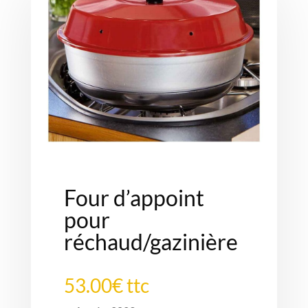
Four d’appoint
pour
réchaud/gazinière
53.00€ ttc