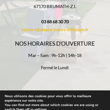
67170 BRUMATH-Z.I.
03 88 68 30 70
contact@alsace-loisirs-diffusion.fr
NOS HORAIRES D'OUVERTURE
Mar – Sam : 9h-12h | 14h-18
Fermé le Lundi
Nous utilisons des cookies pour vous offrir la meilleure
Politique de confidentialité
-
Mentions Légales
-
expérience sur notre site.
Plan du Site
- Réalisé par
Web67
You can find out more about which cookies we are using or
switch them off in
settings
.