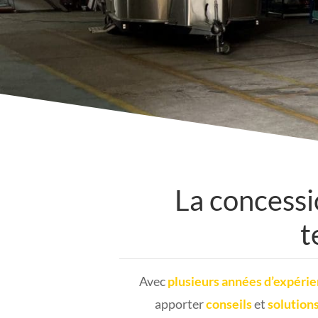
La concessi
t
Avec
plusieurs années d’expéri
apporter
conseils
et
solution