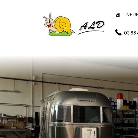
A
NEU
C
C
U
E
03 88 
I
L