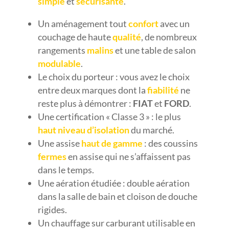
simple
et
sécurisante
.
Un aménagement tout
confort
avec un
couchage de haute
qualité
, de nombreux
rangements
malins
et une table de salon
modulable
.
Le choix du porteur : vous avez le choix
entre deux marques dont la
fiabilité
ne
reste plus à démontrer :
FIAT
et
FORD
.
Une certification « Classe 3 » : le plus
haut niveau d’isolation
du marché.
Une assise
haut de gamme
: des coussins
fermes
en assise qui ne s’affaissent pas
dans le temps.
Une aération étudiée : double aération
dans la salle de bain et cloison de douche
rigides.
Un chauffage sur carburant utilisable en