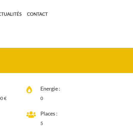
CTUALITÉS
CONTACT
Energie :

0 €
0
Places :

5