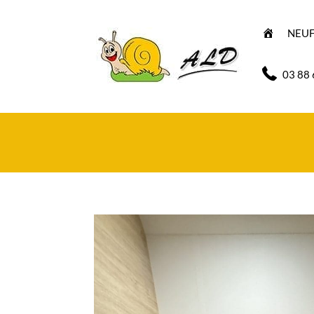
A
NEU
C
C
U
E
03 88 
I
L