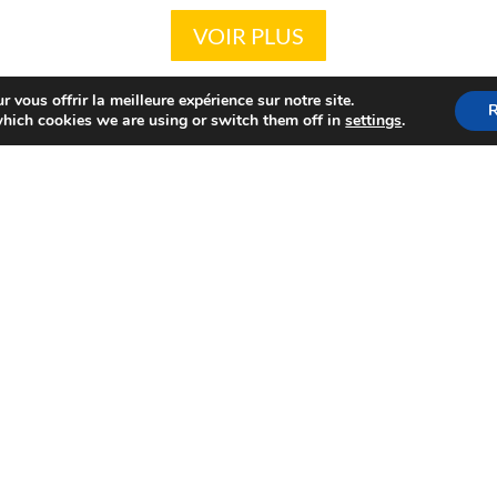
VOIR PLUS
 vous offrir la meilleure expérience sur notre site.
R
hich cookies we are using or switch them off in
settings
.
ALSACE LOISIRS DIFFUSION
12, rue de l'Industrie
67170 BRUMATH-Z.I.
03 88 68 30 70
contact@alsace-loisirs-diffusion.fr