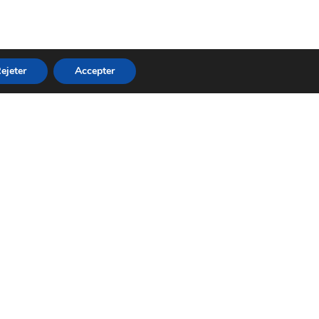
ejeter
Accepter
NOS HORAIRES
D'OUVERTURE
Mar – Sam : 9h-12h | 14h-18
Fermé le Lundi