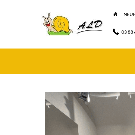
A
NEU
C
C
U
E
03 88 
I
L