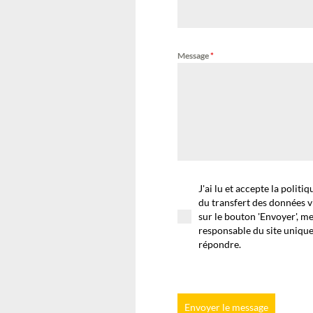
Message
*
J'ai lu et accepte la politi
du transfert des données v
sur le bouton 'Envoyer', m
responsable du site uniqu
répondre.
Envoyer le message