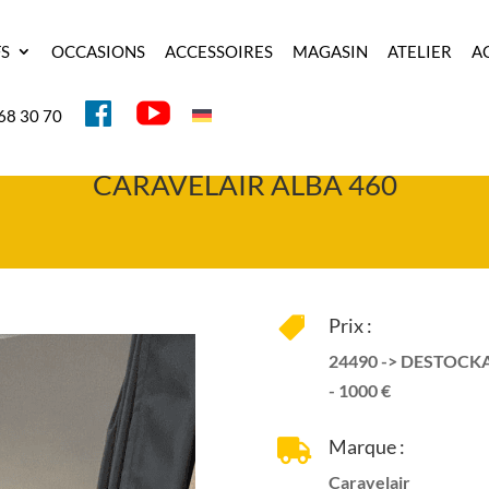
FS
OCCASIONS
ACCESSOIRES
MAGASIN
ATELIER
A
Y
F
68 30 70
O
A
U
C
T
E
U
B
CARAVELAIR ALBA 460
B
O
E
O
K
Prix :

24490 -> DESTOCK
- 1000 €
Marque :

Caravelair