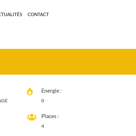
CTUALITÉS
CONTACT
Energie :

AGE
0
Places :

4