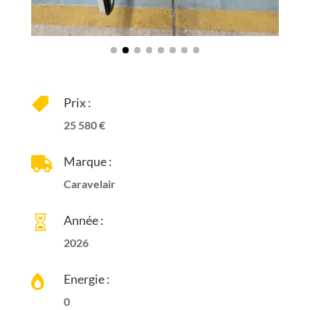
Energie :

0
Places :

6
Couchages :

6
Description :