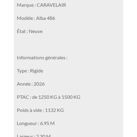
Poids à vide : 1132 KG
Longueur : 6.95 M
Largeur : 2.30 M
Hauteur : 2.58 M
Nombre de couchages : 6
Equipements :
– Pack Safety ( anti lacet, amortisseurs, roue de
secours en acier )
– Chauffage gaz air pulsé
– Pack Cosy ( Lanterneau panoramique,
moustiquaire de porte, spots de lecture leds