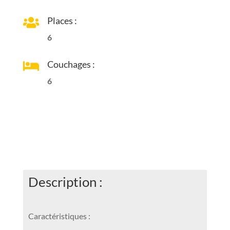
Caractéristiques :
Marque : CARAVELAIR
Modèle : Alba 486
État : Neuve
Informations générales :
Type : Rigide
Année : 2026
PTAC : de 1250 KG à 1500 KG