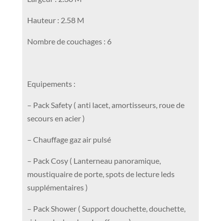
supplémentaires )
– Pack Shower ( Support douchette, douchette,
rideau de douche, chauffe eau )
Garantie : 24 mois
Prix : 25 580 €
( hors frais administratif )
VISIBLE EN TOUS TEMPS DANS NOTRE
SHOWROOM INTERIEUR au 12 rue de
l’industrie 67170 BRUMATH Z.I !
Contactez – nous :