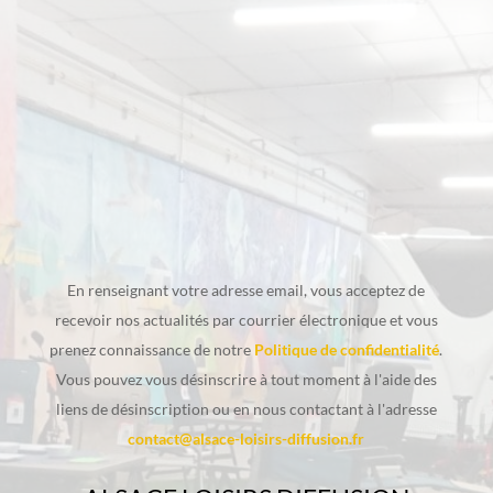
liens de désinscription ou en nous contactant à l'adresse
contact@alsace-loisirs-diffusion.fr
ALSACE LOISIRS DIFFUSION
12, rue de l'Industrie
67170 BRUMATH-Z.I.
03 88 68 30 70
contact@alsace-loisirs-diffusion.fr
NOS HORAIRES D'OUVERTURE
Mar – Sam : 9h-12h | 14h-18
Fermé le Lundi