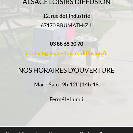
Politique de confidentialité
-
Mentions Légales
-
Plan du Site
- Réalisé par
Web67