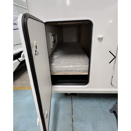
Prix :

25 580 €
Marque :

Caravelair
Année :

2026