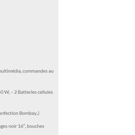
 multimédia, commandes au
0 W, – 2 Batteries cellules
onfection Bombay..)
iages noir 16″, bouches