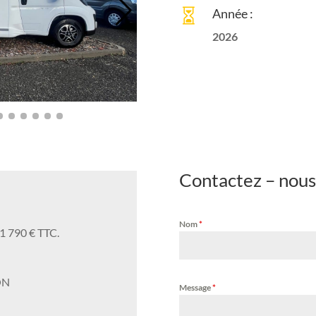
Année :

2026
Contactez – nous
Nom
*
81 790 € TTC.
ON
Message
*