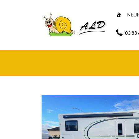
A
NEU
C
C
U
E
03 88 
I
L