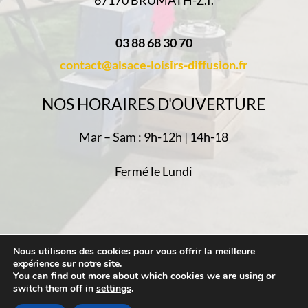
67170 BRUMATH-Z.I.
03 88 68 30 70
contact@alsace-loisirs-diffusion.fr
NOS HORAIRES D'OUVERTURE
Mar – Sam : 9h-12h | 14h-18
Fermé le Lundi
Nous utilisons des cookies pour vous offrir la meilleure
Politique de confidentialité
-
Mentions Légales
-
expérience sur notre site.
Plan du Site
- Réalisé par
Web67
You can find out more about which cookies we are using or
switch them off in
settings
.