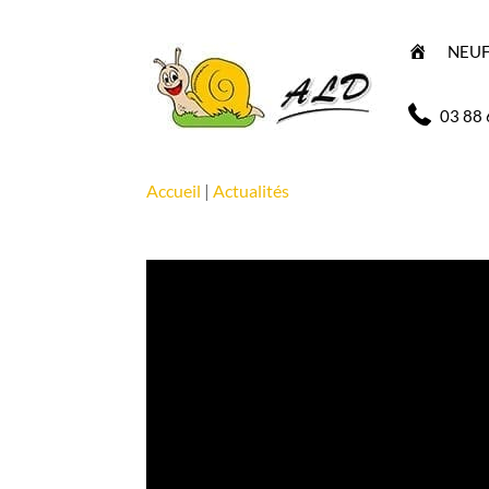
A
NEU
C
C
U
E
03 88 
I
L
Accueil
|
Actualités