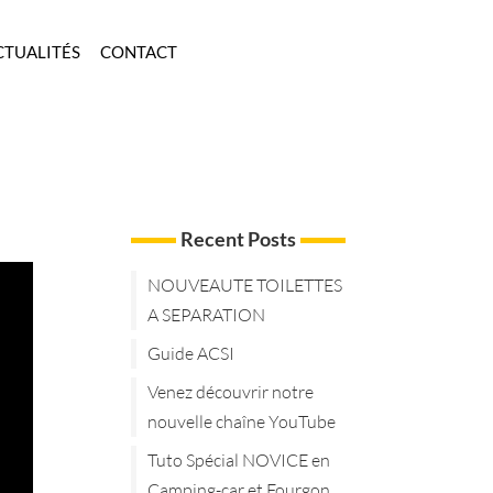
CTUALITÉS
CONTACT
Recent Posts
NOUVEAUTE TOILETTES
A SEPARATION
Guide ACSI
Venez découvrir notre
nouvelle chaîne YouTube
Tuto Spécial NOVICE en
Camping-car et Fourgon.