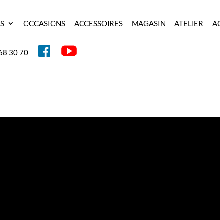
FS
OCCASIONS
ACCESSOIRES
MAGASIN
ATELIER
A
Y
F
68 30 70
O
A
U
C
T
E
U
B
B
O
E
O
K