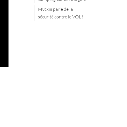
Myckiii parle de la
sécurité contre le VOL !