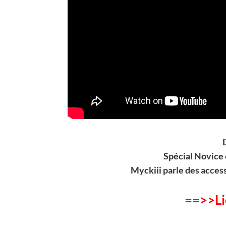
Spécial Novice
Myckiii parle d
es acces
==>>Li